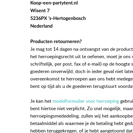
Koop-een-partytent.nl
Wisent 7
5236PX 's-Hertogenbosch
Nederland
Producten retourneren?
Je mag tot 14 dagen na ontvangst van de product
het herroepingsrecht uit te oefenen, moet je ons 
schriftelijk, per post, fax of e-mail) op de hoogt
goederen onverwijld, doch in ieder geval niet lat
overeenkomst te herroepen aan ons hebt medegede
bent op tijd als u de goederen terugstuurt voorda
Je kan het
modelformulier voor herroeping
gebrui
bent hiertoe niet verplicht. Zo snel mogelijk, ma
herroepingsmededeling, zullen wij het aankoopbedr
betaalmiddel als waarmee je de betaling hebt ged
hebben teruggekregen, of je hebt aangetoond dat